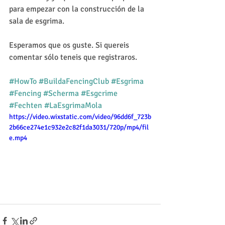
para empezar con la construcción de la 
sala de esgrima.
Esperamos que os guste. Si quereis 
comentar sólo teneis que registraros.
#HowTo
#BuildaFencingClub
#Esgrima
#Fencing
#Scherma
#Esgcrime
#Fechten
#LaEsgrimaMola
https://video.wixstatic.com/video/96dd6f_723b
2b66ce274e1c932e2c82f1da3031/720p/mp4/fil
e.mp4