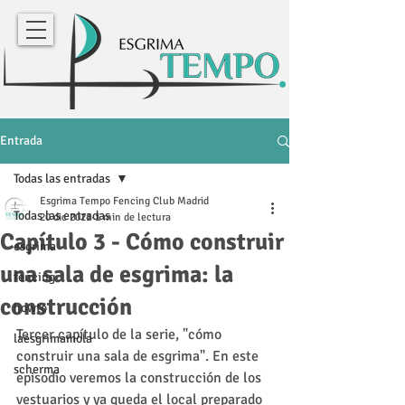
Entrada
Todas las entradas
Esgrima Tempo Fencing Club Madrid
Todas las entradas
20 dic 2021
1 min de lectura
Capítulo 3 - Cómo construir
esgrima
una sala de esgrima: la
fencing
construcción
howto
Tercer capítulo de la serie, "cómo 
laesgrimamola
construir una sala de esgrima". En este 
scherma
episodio veremos la construcción de los 
vestuarios y ya queda el local preparado 