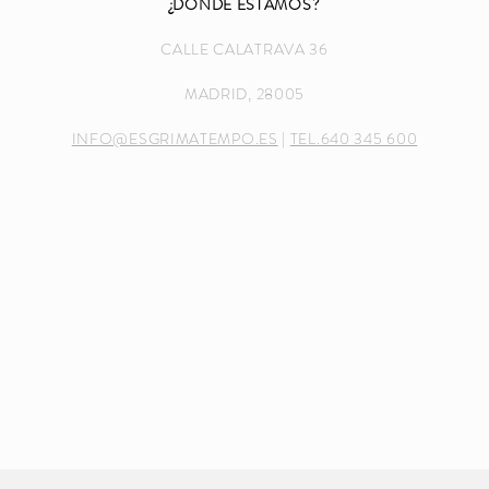
¿DÓNDE ESTAMOS?
CALLE CALATRAVA 36
MADRID, 28005
INFO@ESGRIMATEMPO.ES
|
TEL.640 345 600