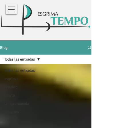
Blog
Todas las entradas
Todas las entradas
esgrima
fencing
howto
laesgrimamola
scherma