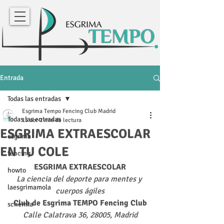
Entrada
Todas las entradas
Esgrima Tempo Fencing Club Madrid
Todas las entradas
15 abr
2 min de lectura
ESGRIMA EXTRAESCOLAR
esgrima
EN TU COLE
fencing
ESGRIMA EXTRAESCOLAR
howto
La ciencia del deporte para mentes y 
laesgrimamola
cuerpos ágiles
Club de Esgrima TEMPO Fencing Club
scherma
Calle Calatrava 36, 28005, Madrid