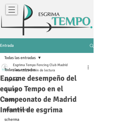
Entrada
Todas las entradas
Esgrima Tempo Fencing Club Madrid
Todas las entradas
3 mar 2025
2 min de lectura
Enorme desempeño del
esgrima
equipo Tempo en el
fencing
Campeonato de Madrid
howto
Infantil de esgrima
laesgrimamola
scherma