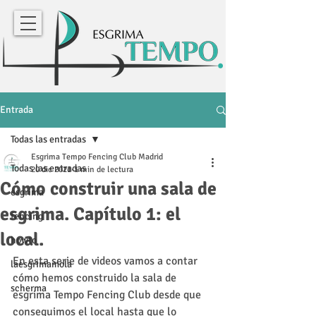
Entrada
Todas las entradas
Esgrima Tempo Fencing Club Madrid
Todas las entradas
20 dic 2021
1 min de lectura
Cómo construir una sala de
esgrima
esgrima. Capítulo 1: el
fencing
local.
howto
En esta serie de videos vamos a contar 
laesgrimamola
cómo hemos construido la sala de 
scherma
esgrima Tempo Fencing Club desde que 
conseguimos el local hasta que lo 